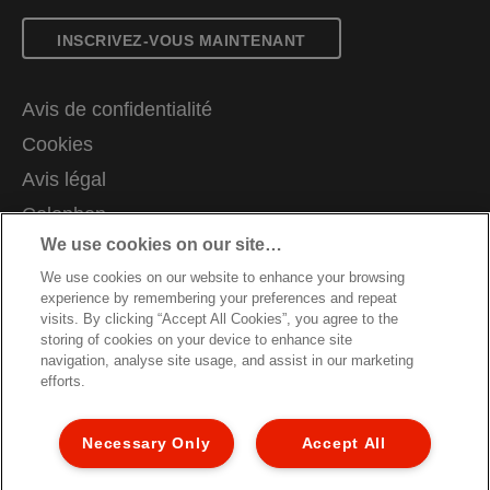
INSCRIVEZ-VOUS MAINTENANT
Avis de confidentialité
Cookies
Avis légal
Colophon
We use cookies on our site…
Gérer mes données
We use cookies on our website to enhance your browsing
Support client
experience by remembering your preferences and repeat
Carrières
visits. By clicking “Accept All Cookies”, you agree to the
storing of cookies on your device to enhance site
Guide du recyclage des emballages
navigation, analyse site usage, and assist in our marketing
efforts.
Conditions de garantie
Déclarations de conformité
Necessary Only
Accept All
Plan du site