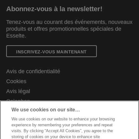
Abonnez-vous à la newsletter!
Tenez-vous au courant des événements, nouveaux
produits et offres promotionnelles spéciales de
Esselte.
INSCRIVEZ-VOUS MAINTENANT
Avis de confidentialité
Cookies
Avis légal
Colophon
We use cookies on our site…
Gérer mes données
We use cookies on our website to enhance your browsing
Support client
experience by remembering your preferences and repeat
Carrières
visits. By clicking “Accept All Cookies”, you agree to the
storing of cookies on your device to enhance site