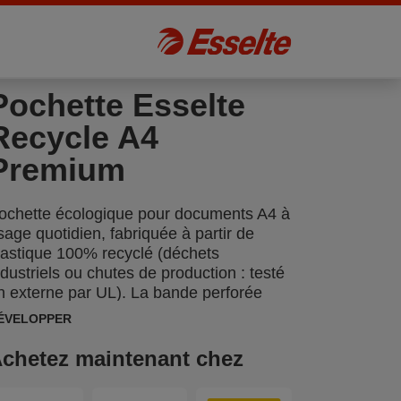
Pochette Esselte
Recycle A4
Premium
ochette écologique pour documents A4 à
sage quotidien, fabriquée à partir de
lastique 100% recyclé (déchets
ndustriels ou chutes de production : testé
n externe par UL). La bande perforée
ermet un rangement pratique des
ÉVELOPPER
ocuments dans les classeurs à levier et à
nneaux. L'ensemble du produit peut être
chetez maintenant chez
éutilisé et recyclé à nouveau. Elles sont
ivrées dans une boîte en carton qui est