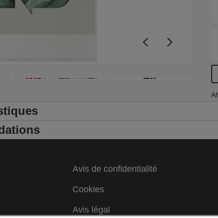
é
F
+6
Af
stiques
dations
Avis de confidentialité
Cookies
Avis légal