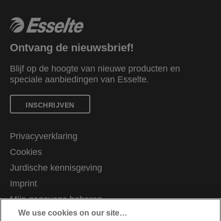
Ontvang de nieuwsbrief!
Blijf op de hoogte van nieuwe producten en
speciale aanbiedingen van Esselte.
INSCHRIJVEN
Privacyverklaring
Cookies
Jurdische kennisgeving
Imprint
Mijn gegevens beheren
We use cookies on our site…
Klantenservice