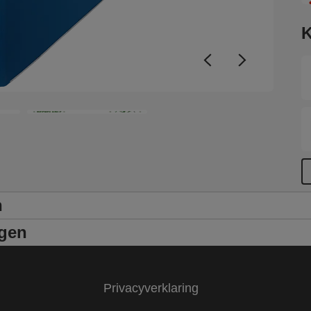
k
V
K
g
v
a
n
ngen
Privacyverklaring