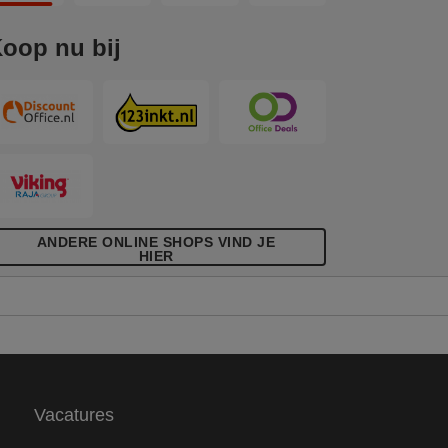
leurenconcept dat past bij de Esselte
ivida range en er thuis en op kantoor
oop nu bij
eweldig uitziet. De Esselte ordners
erbeteren jouw werkplek en dragen bij
an het milieu van onze planeet.
ANDERE ONLINE SHOPS VIND JE
HIER
Vacatures