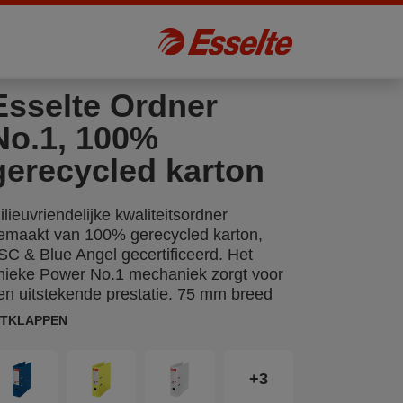
Esselte Ordner
No.1, 100%
gerecycled karton
ilieuvriendelijke kwaliteitsordner
emaakt van 100% gerecycled karton,
SC & Blue Angel gecertificeerd. Het
nieke Power No.1 mechaniek zorgt voor
en uitstekende prestatie. 75 mm breed
n geschikt voor A4. Deze duurzame
ITKLAPPEN
rdner is een perfecte aanvulling op de
ndere milieuvriendelijke producten van
sselte, zoals de gerecyclede showtassen
+3
n zichtmappen. Modern en fris