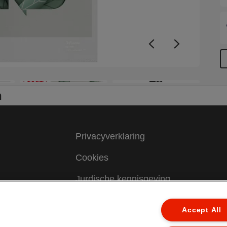
+6
n
Privacyverklaring
Cookies
Jurdische kennisgeving
Imprint
Accept All
Mijn gegevens beheren