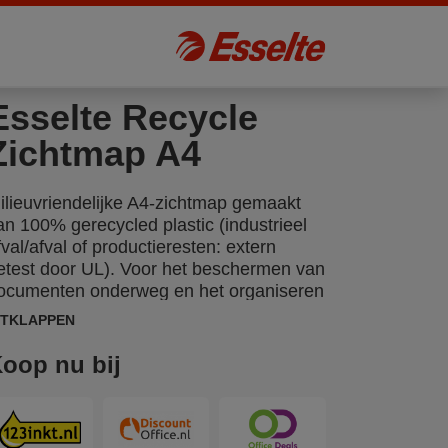
Esselte Recycle
Zichtmap A4
ilieuvriendelijke A4-zichtmap gemaakt
an 100% gerecycled plastic (industrieel
fval/afval of productieresten: extern
etest door UL). Voor het beschermen van
ocumenten onderweg en het organiseren
an papieren op het werk en thuis. Het
ITKLAPPEN
ele product kan opnieuw worden gebruikt
n gerecycled. Het is verpakt in een
oop nu bij
artonnen doos die ook 100%
erecycleerd en recyclebaar is. Gemaakt
n Europa.