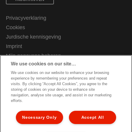
Privacyverklaring
Cookies
Jurdische kennisgeving
Imprint
Mijn gegevens beheren
We use cookies on our site…
Klantenservice
We use cookies on our website to enhance your browsing
Vacatures
experience by remembering your preferences and repeat
Richtlijnen bij recycling van verpakkingen
visits. By clicking “Accept All Cookies”, you agree to the
storing of cookies on your device to enhance site
Garantievoorwaarden
navigation, analyse site usage, and assist in our marketing
efforts.
Conformiteitsverklaringen
Sitemap
Necessary Only
Accept All
Algemene Voorwaarden