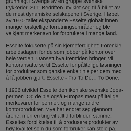
grunnlagt i Sverige av en gruppe svenske
trykkerier, SLT. Bedriften utviklet seg til å bli et av
de mest dynamiske selskapene i Sverige. I løpet
av 1970-tallet ekspanderte Esselte globalt innen
mange forskjellige forretningsområder og ble
velkjent merkenavn for forbrukere i mange land.
Esselte fokuserte på sin kjerneferdighet: Forenkle
arbeidsdagen for de som jobber på kontor over
hele verden. Uansett hva fremtiden bringer, vil
kontoransatte se til Esselte for pålitelige løsninger
for produkter som ganske enkelt hjelper dem med
å få jobben gjort. Esselte - Fra To Do… To Done.
I 1926 utviklet Esselte den ikoniske svenske Jopa-
permen. Og de ble også Europas mest pålitelige
merkevarer for permer, og mange andre
kontorprodukter. Mye har endret seg gjennom
årene, men en ting vil alltid forbli den samme:
Esseltes forpliktelse til å produsere produkter av
høy kvalitet som du som forbruker kan stole på.