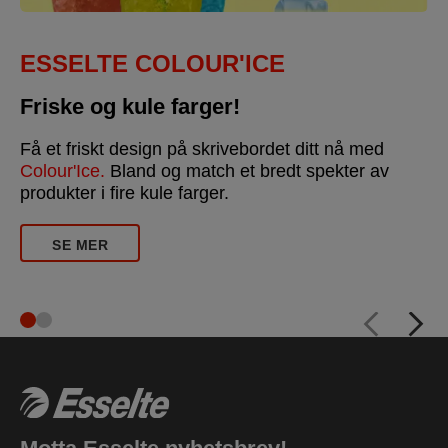
ESSELTE VIVIDA
De livlige fargene for kontoret!
med
Bring farger til arbeidsplassen din. Velg m
r av
seks sterke
VIVIDA
-farger. Serien består a
praktiske og nødvendige produkter til konto
SE MER