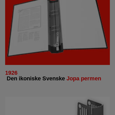
1926
Den ikoniske Svenske
Jopa
permen