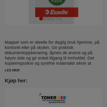
Mapper som er ideelle for daglig bruk hjemme, på
kontoret eller på skolen. Gir praktisk
dokumentoppbevaring, åpnes de øverst og på
høyre side og gir enkel tilgang til innholdet. Det
kopieringssikre og syrefrie materialet sikrer at
dokumentene er fullstendig beskyttet. Laget av PP
LES MER
(polypropylen) plast med 30 % pre-
forbrukerinnhold, eksternt revidert og UL-sertifisert,
Kjøp her:
100 % resirkulerbar.