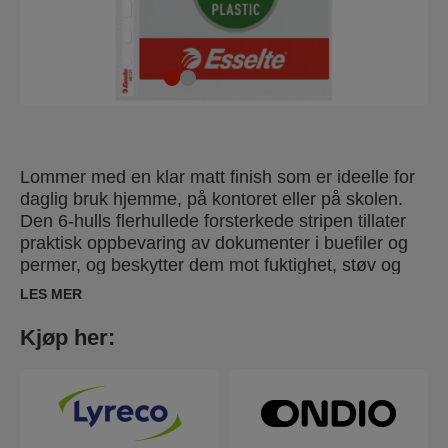
Lommer med en klar matt finish som er ideelle for
daglig bruk hjemme, på kontoret eller på skolen.
Den 6-hulls flerhullede forsterkede stripen tillater
praktisk oppbevaring av dokumenter i buefiler og
permer, og beskytter dem mot fuktighet, støv og
smuss. Åpnes på toppen for enkel tilgang til
LES MER
dokumenter uten å frigjøre bindemekanismen.
Copy-safe og syrefritt materiale sikrer langsiktig
Kjøp her:
beskyttelse av dokumentene. Laget av PP
(polypropylen) plast med 30 % pre-
forbrukerinnhold, eksternt revidert og UL-sertifisert,
100 % resirkulerbar.