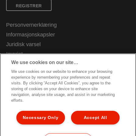
REGISTRER
Personvernerklæring
Informasjonskapsler
Juridisk varsel
Imprint
We use cookies on our site…
Administrer mine data
We use cookies on our website to enhance your browsing
Kundeservice
experience by remembering your preferences and repeat
Karriere
visits. By clicking “Accept All Cookies”, you agree to the
storing of cookies on your device to enhance site
Veiledning for resirkulering av emballasje
navigation, analyse site usage, and assist in our marketing
efforts.
Garantibetingelser
Samsvarserklæringer
Necessary Only
Accept All
Nettstedkart