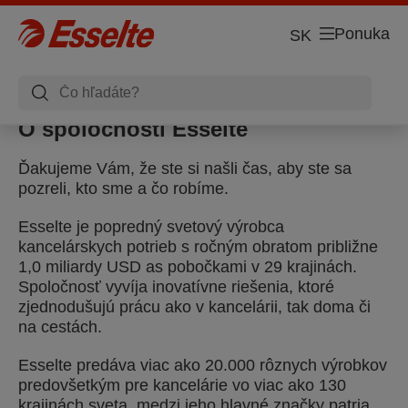
Ponuka
SK
O spoločnosti Esselte
Ďakujeme Vám, že ste si našli čas, aby ste sa
pozreli, kto sme a čo robíme.
Esselte je popredný svetový výrobca
kancelárskych potrieb s ročným obratom približne
1,0 miliardy USD as pobočkami v 29 krajinách.
Spoločnosť vyvíja inovatívne riešenia, ktoré
zjednodušujú prácu ako v kancelárii, tak doma či
na cestách.
Esselte predáva viac ako 20.000 rôznych výrobkov
predovšetkým pre kancelárie vo viac ako 130
krajinách sveta, medzi jeho hlavné značky patria