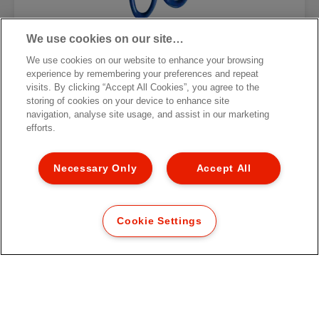
We use cookies on our site…
Kancelárske nožnice Esselte
We use cookies on our website to enhance your browsing
experience by remembering your preferences and repeat
visits. By clicking “Accept All Cookies”, you agree to the
VIAC O PRODUKTE
storing of cookies on your device to enhance site
navigation, analyse site usage, and assist in our marketing
efforts.
KDE NAKÚPIŤ
Necessary Only
Accept All
Cookie Settings
Odoberajte newsletter
Vďaka našim newsletterom budete mať aktuálne
informácie o akciách, nových výrobkoch a
špeciálnych ponukách značky Esselte.