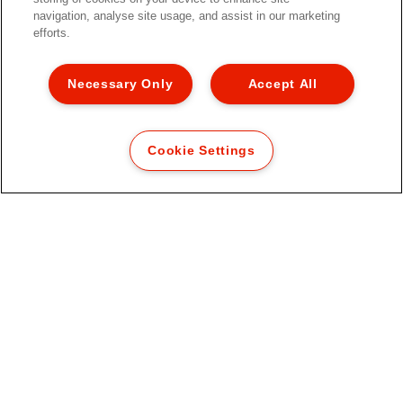
navigation, analyse site usage, and assist in our marketing
efforts.
Necessary Only
Accept All
Podložka pod myš Individual
Cookie Settings
VIAC O PRODUKTE
KDE NAKÚPIŤ