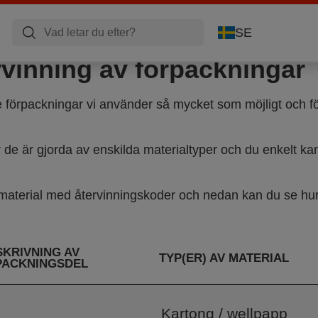
SE
rvinning av förpackningar
e förpackningar vi använder så mycket som möjligt och fö
r de är gjorda av enskilda materialtyper och du enkelt kan 
smaterial med återvinningskoder och nedan kan du se hur
SKRIVNING AV
TYP(ER) AV MATERIAL
PACKNINGSDEL
Kartong / wellpapp