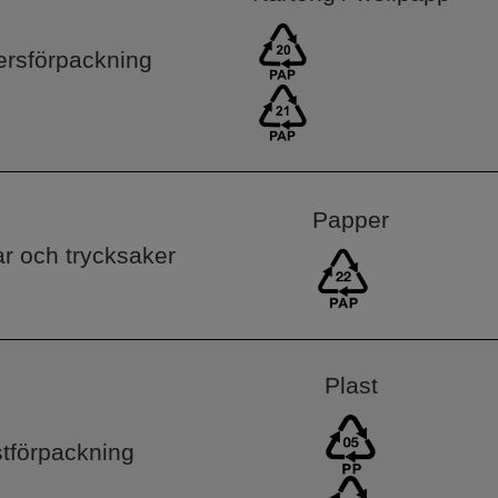
rsförpackning
Papper
ar och trycksaker
Plast
stförpackning