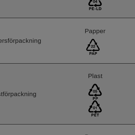
Papper
rsförpackning
Plast
stförpackning