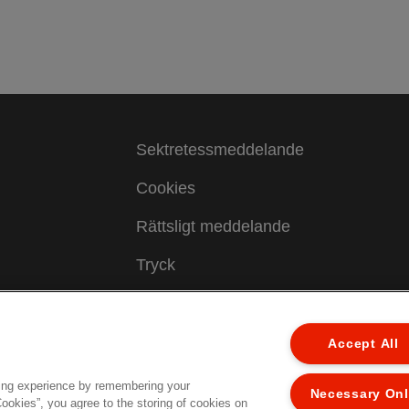
Sektretessmeddelande
Cookies
Rättsligt meddelande
Tryck
Hantera mina uppgifter
Kundservice
Accept All
ing experience by remembering your
Necessary On
ed.
Cookies”, you agree to the storing of cookies on