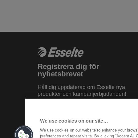
Registrera dig för
nyhetsbrevet
Håll dig uppdaterad om Esselte nya
produkter och kampanjerbjudanden!
REGISTRERA
We use cookies on our site…
We use cookies on our website to enhance your brows
© 2026 ACCO Brands. All Rights Reserv
preferences and repeat visits. By clicking “Accept All 