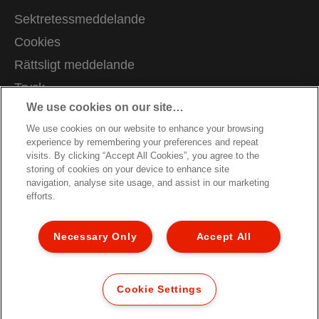
Sektretessmeddelande
Cookies
Rättsligt meddelande
Tryck
We use cookies on our site…
Hantera mina uppgifter
We use cookies on our website to enhance your browsing
Kundservice
experience by remembering your preferences and repeat
Karriärer
visits. By clicking “Accept All Cookies”, you agree to the
storing of cookies on your device to enhance site
Vägledning för återvinning av förpackningar
navigation, analyse site usage, and assist in our marketing
efforts.
Garantivillkor
Försäkran om överensstämmelse
Necessary Only
Accept All
Webbplatskarta
© 2026 ACCO Brands. All Rights Reserved.
Cookie Settings