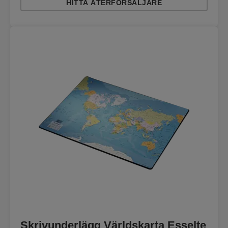
HITTA ÅTERFÖRSÄLJARE
Skrivunderlägg Världskarta Esselte