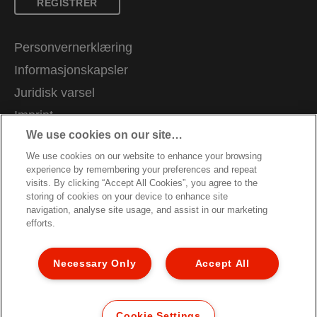
REGISTRER
Personvernerklæring
Informasjonskapsler
Juridisk varsel
Imprint
We use cookies on our site…
Administrer mine data
We use cookies on our website to enhance your browsing
Kundeservice
experience by remembering your preferences and repeat
Karriere
visits. By clicking “Accept All Cookies”, you agree to the
storing of cookies on your device to enhance site
Veiledning for resirkulering av emballasje
navigation, analyse site usage, and assist in our marketing
efforts.
Garantibetingelser
Samsvarserklæringer
Necessary Only
Accept All
Nettstedkart
© 2026 ACCO Brands. All Rights Reserved.
Cookie Settings