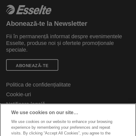
Abonează-te la Newsletter
Fii în permanență informat despre evenimentele
Esselte, produse noi și ofertele promoționale
speciale.
ABONEAZĂ-TE
Politica de confidențialitate
Cookie-uri
Notificare legală
We use cookies on our site…
Imprimare
We use cookies on our website to enhance your browsing
Gestionează datele
experience by remembering your preferences and repeat
Cariere
visits. By clicking “Accept All Cookies”, you agree to the