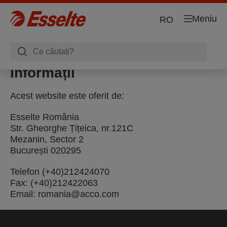
Meniu
RO
Informații
Acest website este oferit de:
Esselte România
Str. Gheorghe Țițeica, nr.121C
Mezanin, Sector 2
București 020295
Telefon (+40)212424070
Fax: (+40)212422063
Email: romania@acco.com