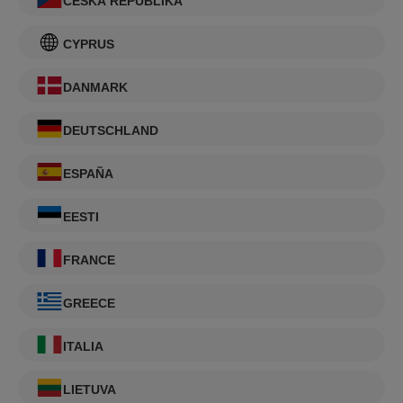
ČESKÁ REPUBLIKA
CYPRUS
DANMARK
DEUTSCHLAND
ESPAÑA
EESTI
FRANCE
GREECE
ITALIA
LIETUVA