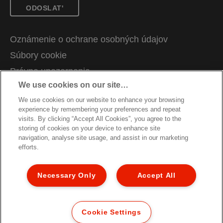
ODOSLAT'
Oznámenie o ochrane osobných údajov
Súbory cookie
Právne upozornenia
We use cookies on our site…
Odtlačok
We use cookies on our website to enhance your browsing
Správa mojich údajov
experience by remembering your preferences and repeat
Kariéra
visits. By clicking “Accept All Cookies”, you agree to the
storing of cookies on your device to enhance site
Pokyny na recykláciu obalov
navigation, analyse site usage, and assist in our marketing
efforts.
Záručné podmienky
Vyhlásenie o zhode
Necessary Only
Accept All
Mapa stránok
© 2026 ACCO Brands. Všetky práva vyhradené.
Cookie Settings