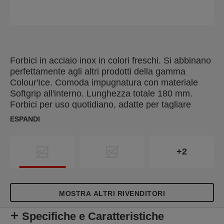
Forbici in acciaio inox in colori freschi. Si abbinano
perfettamente agli altri prodotti della gamma
Colour'Ice. Comoda impugnatura con materiale
Softgrip all'interno. Lunghezza totale 180 mm.
Forbici per uso quotidiano, adatte per tagliare
carta, cartone leggero, nastro adesivo, lamina,
ESPANDI
stoffa e molti altri materiali, a scuola, a casa e in
ufficio.
+2
MOSTRA ALTRI RIVENDITORI
Specifiche e Caratteristiche