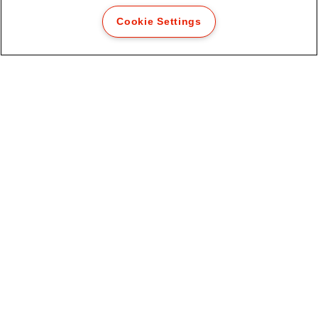
Cookie Settings
Scatola archivio Speedbox 150
Esselte
VISUALIZZA IL PRODOTTO
DOVE ACQUISTARE