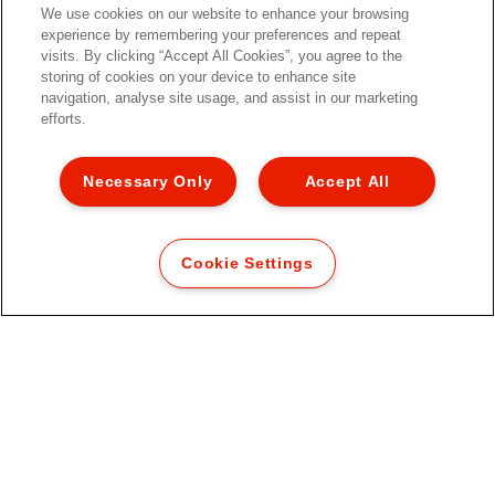
We use cookies on our website to enhance your browsing
experience by remembering your preferences and repeat
visits. By clicking “Accept All Cookies”, you agree to the
storing of cookies on your device to enhance site
Esselte VIVIDA Portariviste A4 a
navigation, analyse site usage, and assist in our marketing
tutta altezza
efforts.
Necessary Only
Accept All
Cookie Settings
VISUALIZZA IL PRODOTTO
DOVE ACQUISTARE