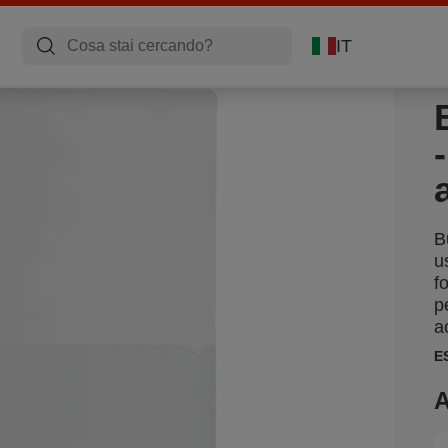
IT
B
u
f
p
a
E
A