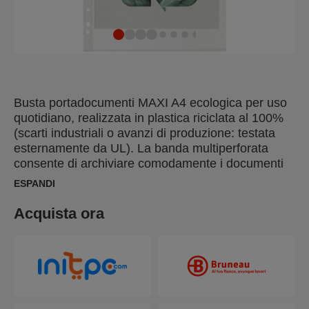
Busta portadocumenti MAXI A4 ecologica per uso
quotidiano, realizzata in plastica riciclata al 100%
(scarti industriali o avanzi di produzione: testata
esternamente da UL). La banda multiperforata
consente di archiviare comodamente i documenti
in cartelle e raccoglitori a leva. Accoglie un numero
ESPANDI
di fogli A4 superiore a quello delle buste standard,
fino a 80. L'intero prodotto può essere riutilizzato e
Acquista ora
riciclato. È confezionato in una scatola di cartone,
anch'essa riciclata e riciclabile al 100%. Prodotto in
Europa.