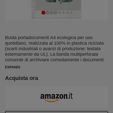
Busta portadocumenti A4 ecologica per uso
quotidiano, realizzata al 100% in plastica riciclata
(scarti industriali o avanzi di produzione: testata
esternamente da UL). La banda multiperforata
consente di archiviare comodamente i documenti
in cartelle e raccoglitori a leva. L'intero prodotto
ESPANDI
può essere riutilizzato e riciclato. Confezionata in
un sacchetto realizzato con il 70% di polipropilene
Acquista ora
riciclato e è riciclabile al 100%. Prodotto in Europa.