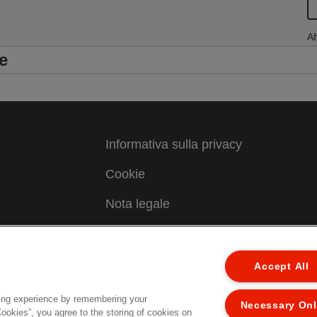
Af
e
Informativa sulla privacy
Cookie
Nota legale
Imprint
Gestione dei miei dati
Accept All
Assistenza Clienti
ing experience by remembering your
Necessary On
Cookies”, you agree to the storing of cookies on