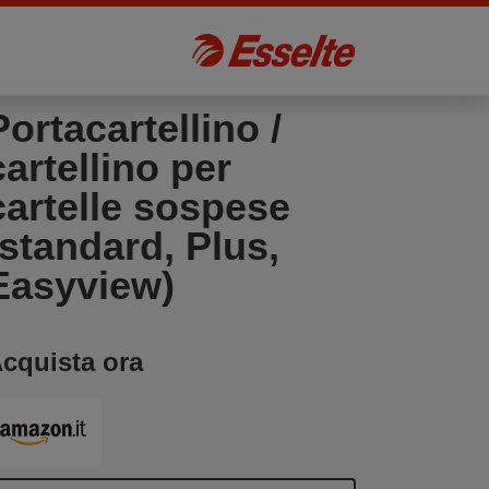
Portacartellino /
cartellino per
cartelle sospese
(standard, Plus,
Easyview)
cquista ora