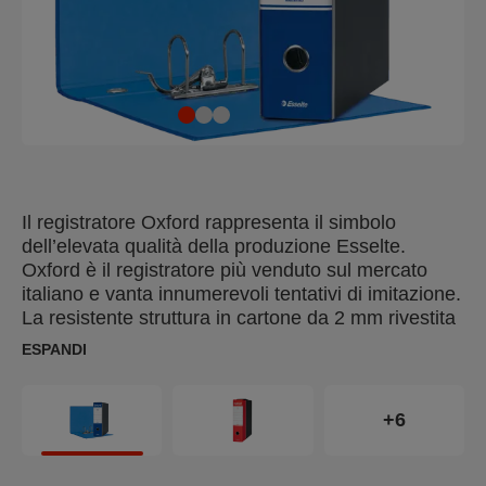
Il registratore Oxford rappresenta il simbolo
dell’elevata qualità della produzione Esselte.
Oxford è il registratore più venduto sul mercato
italiano e vanta innumerevoli tentativi di imitazione.
La resistente struttura in cartone da 2 mm rivestita
di elegante carta goffrata, rende questo prodotto
ESPANDI
inconfondibile.Oxford si distingue per il raffinato
rivestimento interno di colore pendant con la
superficie esterna.
+6