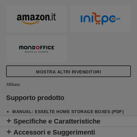
colori per aggiungere stile al tuo spazio di
archiviazione. Vengono fornite in confezione piatta
e sono facili e veloci da montare. I lati si ripiegano
su se stessi durante l'assemblaggio per una
maggiore resistenza, assicurando che le scatole
rimangano robuste e proteggano il contenuto.
MOSTRA ALTRI RIVENDITORI
Affiliato
Supporto prodotto
MANUAL: ESSELTE HOME STORAGE BOXES (PDF)
Specifiche e Caratteristiche
Accessori e Suggerimenti