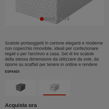
Scatole portaoggetti in cartone eleganti e moderne
con coperchio rimovibile, ideali per confezionare
regali o per l'archivio a casa. Set di tre scatole
della stessa dimensione da utilizzare da sole, da
riporre su scaffali per tenere in ordine e rendere
facilmente reperibili oggetti come documenti
ESPANDI
personali, libri, giocattoli. Ogni scatola è dotata di 2
maniglie per il trasporto integrate in modo che
possa essere facilmente trasportata da una stanza
all'altra quando necessario. Realizzate in robusto
cartone ondulato riciclato al 100% e riciclabile al
100%, certificato FSC. La superficie facilmente
Acquista ora
pulibile è rifinita con un design geometrico a due