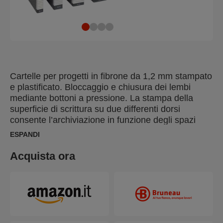
Cartelle per progetti in fibrone da 1,2 mm stampato
e plastificato. Bloccaggio e chiusura dei lembi
mediante bottoni a pressione. La stampa della
superficie di scrittura su due differenti dorsi
consente l’archiviazione in funzione degli spazi
disponibili. Come tutti gli articoli della linea Delso
ESPANDI
Line, grazie al processo di plastificazione, è
possibile cancellare le scritte (con alcool o
Acquista ora
acetone) e riutilizzare nuovamente il prodotto.