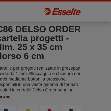
C86 DELSO ORDER
cartella progetti -
dim. 25 x 35 cm
dorso 6 cm
artelle per progetti realizzate in presspan
ucido da 1 mm. Bloccaggio e chiusura dei
embi mediante bottoni a pressione.
isponibili in una vasta gamma di formati
 colori le cartelle Delso Order sono un
nsostituibile strumento di lavoro per la
SPANDI
resentazione e l’archiviazione di progetti
 disegni tecnici. Ogni cartella è corredata