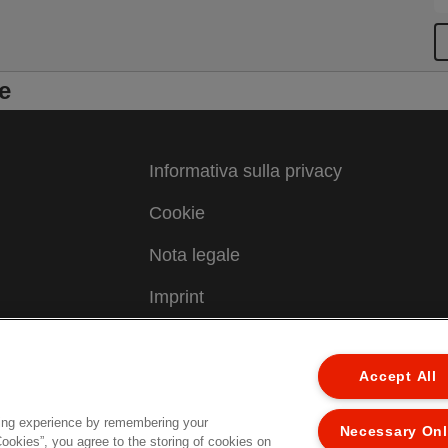
e
Informativa sulla privacy
Cookie
Nota legale
Imprint
Gestione dei miei dati
Accept All
Assistenza Clienti
ing experience by remembering your
Necessary On
Cookies”, you agree to the storing of cookies on