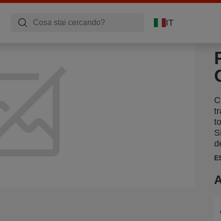
IT
C
t
t
S
d
E
A