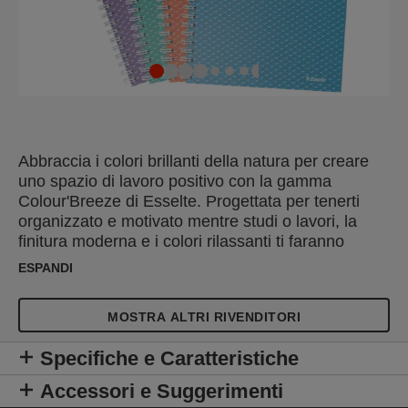
Abbraccia i colori brillanti della natura per creare
uno spazio di lavoro positivo con la gamma
Colour'Breeze di Esselte. Progettata per tenerti
organizzato e motivato mentre studi o lavori, la
finitura moderna e i colori rilassanti ti faranno
sognare la tua prossima avventura. Il quaderno
ESPANDI
Esselte Colour'Breeze A5 con copertina in
cartoncino e rilegato a doppia spirale è ideale per
MOSTRA ALTRI RIVENDITORI
prendere appunti ogni giorno a casa, a scuola o in
ufficio. Contiene 80 fogli a quadretti microperforati
Specifiche e Caratteristiche
e preperforati in modo che possano essere rimossi
e inseriti in un raccoglitore. 160 pagine con
Accessori e Suggerimenti
margine esterno Può essere aperto a 360 gradi, il